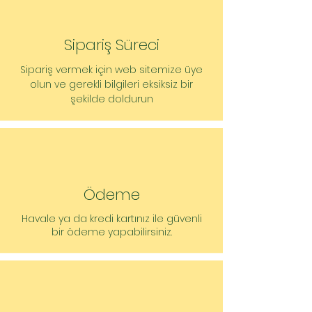
Min. akışkan sıcaklığı: 0 °C
Ortam sıcaklığı min.: 0 °C
Maks. ortam sıcaklığı: 40 °C
Sipariş Süreci
+40 °C ortam sıcaklığında 4 saat kısa
süreli işletimde içme suyu sirkülasyon
​Sipariş vermek için web sitemize üye
sistemlerinde kullanıldığında sıcaklık
olun ve gerekli bilgileri eksiksiz bir
aralığı :
şekilde doldurun
Maks. +40 °C ortam sıcaklığı için
sıcaklık aralığı: -20...+110
Maksimum işletim basıncı: 10 bar
Kullanma suyu sirkülasyon
sistemlerinde izin verilen maks.
toplam su sertliği: 3,57 mmol/l (20
Ödeme
°dH) (20/4 + 25/6 için 3,21 mmol/l
(18 °dH))
Havale ya da kredi kartınız ile güvenli
bir ödeme yapabilirsiniz.
Motor verileri
Parazit yayını: EN 61000-6-3
Parazite dayanıklılık: EN 61000-6-2
Elektrik şebekesi
bağlantısı: 1~230V/50 Hz
Güç tüketimi: 335 W