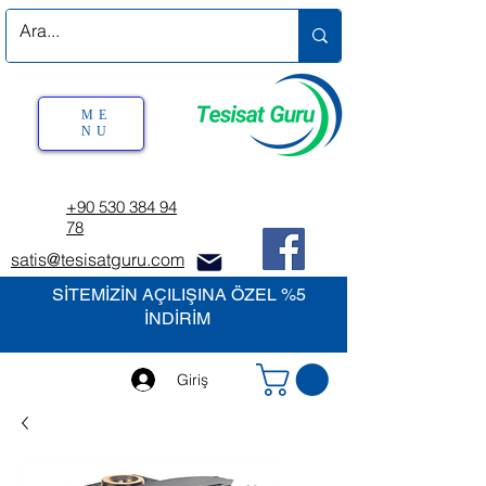
ME
NU
+90 530 384 94
78
satis@tesisatguru.com
SİTEMİZİN AÇILIŞINA ÖZEL %5
İNDİRİM
Giriş