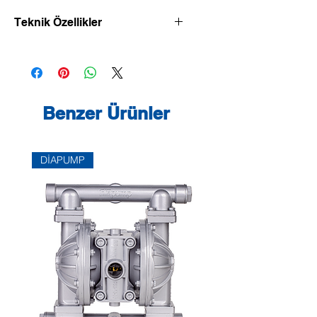
Teknik Özellikler
Bu sirkülasyon pompası sadece içme
suyu için uygundur.
Endüstri ve bina tekniğinde içme
suyu sirkülasyon sistemlerinde
kullanılabilir.
Benzer Ürünler
Rakor veya flanş bağlantılı, güç
uyarlaması için önceden seçilebilir
devir sayısı kademeli, ıslak rotorlu
DİAPUMP
sirkülasyon pompası.
Donanım ve işlev
- Manuel güç uyarlaması, 3 devir
sayısı kademeli
- 1~ motorlu pompalar:
- P2 ila 90W: İzin verilmeyen
yükseklikteki sargı sıcaklıklarına karşı
dahili koruma
- P2 = 180W: Trip cihazı bağlantılı
termik sargı kontakları ile motor tam