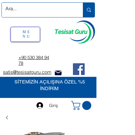
ME
NU
+90 530 384 94
78
satis@tesisatguru.com
SİTEMİZİN AÇILIŞINA ÖZEL %5
İNDİRİM
Giriş