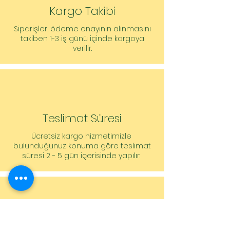
Kargo Takibi
Basınç tarafında boru bağlantısı: G
1½, PN 10
Siparişler, ödeme onayının alınmasını
Yapı boyu: 180 mm
takiben 1-3 iş günü içinde kargoya
verilir.
Sipariş vermeye yönelik bilgiler
Ürün: Wilo
Ürün tanımı: TOP-Z 25/10 DM PN6/10
Ağırlık net yakl.: 6,7 kg
Ürün numarası: 2175509
Teslimat Süresi
Ücretsiz kargo hizmetimizle
bulunduğunuz konuma göre teslimat
süresi 2 - 5 gün içerisinde yapılır.
Müşteri Hizmetleri