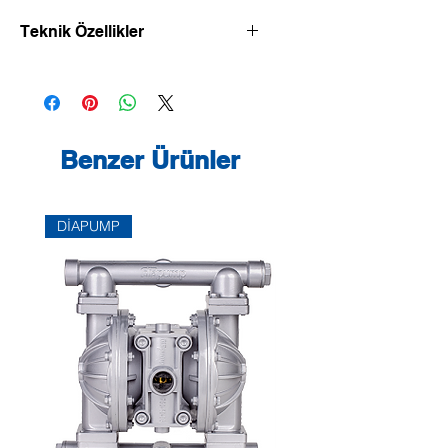
Teknik Özellikler
Bu sirkülasyon pompası sadece içme
suyu için uygundur.
Endüstri ve bina tekniğinde içme
suyu sirkülasyon sistemlerinde
kullanılabilir.
Benzer Ürünler
Rakor veya flanş bağlantılı, güç
uyarlaması için önceden seçilebilir
devir sayısı kademeli, ıslak rotorlu
DİAPUMP
sirkülasyon pompası.
Donanım ve işlev
- Manuel güç uyarlaması, 3 devir
sayısı kademeli
- 1~ motorlu pompalar:
- P2 ila 90W: İzin verilmeyen
yükseklikteki sargı sıcaklıklarına karşı
dahili koruma
- P2 ≥ 180W: Trip cihazı ile bağlantılı
olarak termik sargı kontağı sayesinde