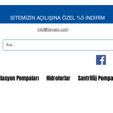
SİTEMİZİN AÇILIŞINA ÖZEL %5 İNDİRİM
info@5eyapi.com
ülasyon Pompaları
Hidroforlar
Santrifüj Pomp