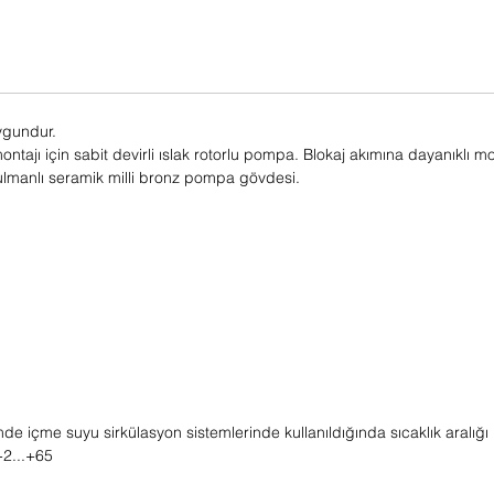
ygundur.
ajı için sabit devirli ıslak rotorlu pompa. Blokaj akımına dayanıklı mot
 rulmanlı seramik milli bronz pompa gövdesi.
mde içme suyu sirkülasyon sistemlerinde kullanıldığında sıcaklık aralığı 
+2...+65