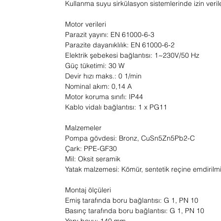
Kullanma suyu sirkülasyon sistemlerinde izin veri
Motor verileri
Parazit yayını: EN 61000-6-3
Parazite dayanıklılık: EN 61000-6-2
Elektrik şebekesi bağlantısı: 1~230V/50 Hz
Güç tüketimi: 30 W
Devir hızı maks.: 0 1/min
Nominal akım: 0,14 A
Motor koruma sınıfı: IP44
Kablo vidalı bağlantısı: 1 x PG11
Malzemeler
Pompa gövdesi: Bronz, CuSn5Zn5Pb2-C
Çark: PPE-GF30
Mil: Oksit seramik
Yatak malzemesi: Kömür, sentetik reçine emdirilm
Montaj ölçüleri
Emiş tarafında boru bağlantısı: G 1, PN 10
Basınç tarafında boru bağlantısı: G 1, PN 10