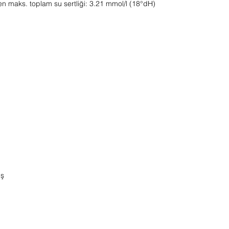
len maks. toplam su sertliği: 3.21 mmol/l (18°dH)
iş