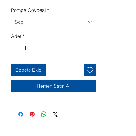
Pompa Gövdesi
*
Seç
Adet
*
Sepete Ekle
Hemen Satın Al