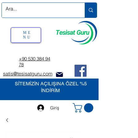
ME
NU
+90 530 384 94
78
satis@tesisatguru.com
SİTEMİZİN AÇILIŞINA ÖZEL %5
İNDİRİM
Giriş