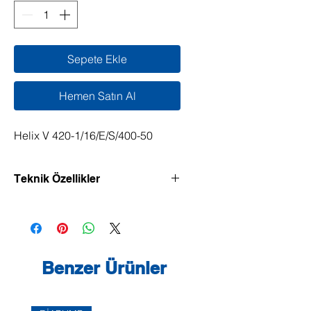
Sepete Ekle
Hemen Satın Al
Helix V 420-1/16/E/S/400-50
Teknik Özellikler
Verimliliği yüksek, dikey model, Inline
bağlantılı yüksek basınçlı santrifüj
pompa.
Normal emişi yüksek basınçlı santrifüj
Benzer Ürünler
pompa, genel olarak kompakt bir
yapıya sahiptir ve bakımı kolaydır.
IEC norm motorun motor mili ve