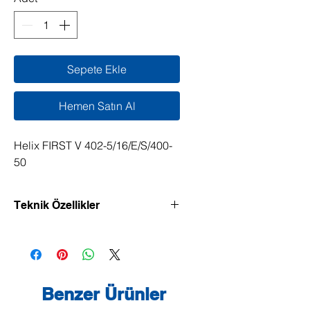
Sepete Ekle
Hemen Satın Al
Helix FIRST V 402-5/16/E/S/400-
50
Teknik Özellikler
Verimliliği yüksek, dikey model, Inline
bağlantılı yüksek basınçlı santrifüj
pompa.
Benzer Ürünler
Normal emişli yüksek basınçlı