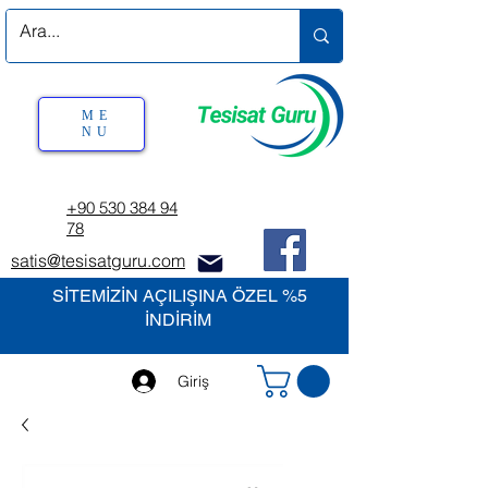
ME
NU
+90 530 384 94
78
satis@tesisatguru.com
SİTEMİZİN AÇILIŞINA ÖZEL %5
İNDİRİM
Giriş