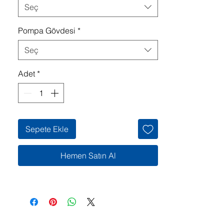
Seç
Pompa Gövdesi
*
Seç
Adet
*
Sepete Ekle
Hemen Satın Al