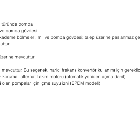
pı türünde pompa
ği ve pompa gövdesi
, kademe bölmeleri, mil ve pompa gövdesi; talep üzerine paslanmaz çel
uttur
 üzerine mevcuttur
 mevcuttur. Bu seçenek, harici frekans konvertör kullanımı için gereklid
r korumalı alternatif akım motoru (otomatik yeniden açma dahil)
i olan pompalar için içme suyu izni (EPDM modeli)