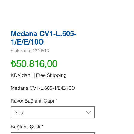
Medana CV1-L.605-
1/E/E/10O
Stok kodu: 4240513
Fiyat
₺50.816,00
KDV dahil
|
Free Shipping
Medana CV1-L.605-1/E/E/10O
Rakor Bağlantı Çapı
*
Seç
Bağlantı Şekli
*