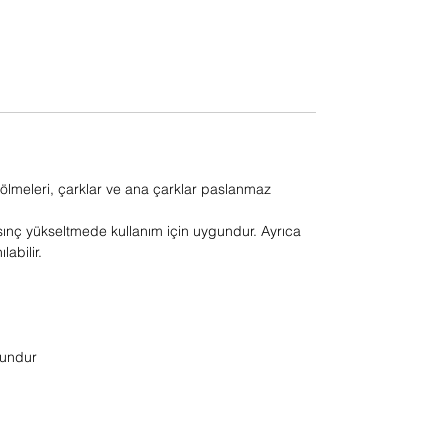
meleri, çarklar ve ana çarklar paslanmaz
sınç yükseltmede kullanım için uygundur. Ayrıca
abilir.
gundur