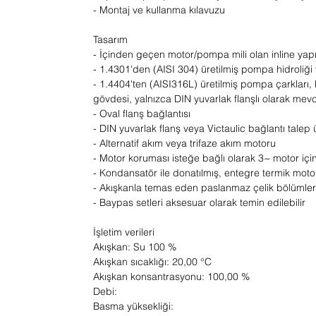
- Montaj ve kullanma kılavuzu
Tasarım
- İçinden geçen motor/pompa mili olan inline ya
- 1.4301'den (AISI 304) üretilmiş pompa hidroli
- 1.4404'ten (AISI316L) üretilmiş pompa çarkları
gövdesi, yalnızca DIN yuvarlak flanşlı olarak mevc
- Oval flanş bağlantısı
- DIN yuvarlak flanş veya Victaulic bağlantı talep
- Alternatif akım veya trifaze akım motoru
- Motor koruması isteğe bağlı olarak 3~ motor için
- Kondansatör ile donatılmış, entegre termik moto
- Akışkanla temas eden paslanmaz çelik bölümler
- Baypas setleri aksesuar olarak temin edilebilir
İşletim verileri
Akışkan: Su 100 %
Akışkan sıcaklığı: 20,00 °C
Akışkan konsantrasyonu: 100,00 %
Debi:
Basma yüksekliği: