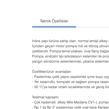
Teknik Özellikler
Inline yapı türüne sahip olan, normal emişli dikey
İçinden geçen motor pompa mili ve dönüş yönünd
çeliktendir. Pompa temel plakası, oval flanş bağla
Pompa, endüstri tipi sirkülasyon sistemleri ile p
yangın söndürme sistemlerinde, yıkama sistemleri
Özellikler/ürün avantajları
- Paslanmaz çelik yapısı sayesinde içme suyu uy
- Yer tasarruflu, kompakt ve sağlam pompa tasar
- 50 °C'ye kadar ortam sıcaklıklarında ve geniş b
Teslimat kapsamı
- Çok kademeli, dikey Wilo-Medana CV1-L pomp
- Rp 1 ila Rp 2" paslanmaz çelik oval karşı flanşla