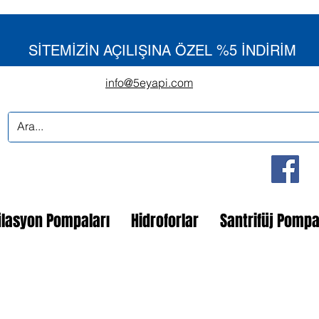
SİTEMİZİN AÇILIŞINA ÖZEL %5 İNDİRİM
info@5eyapi.com
ülasyon Pompaları
Hidroforlar
Santrifüj Pomp