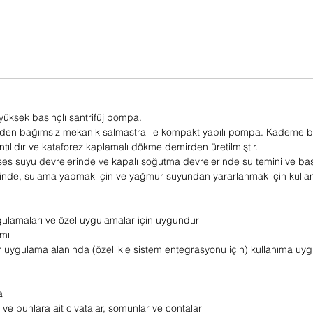
 yüksek basınçlı santrifüj pompa.
en bağımsız mekanik salmastra ile kompakt yapılı pompa. Kademe böl
ntılıdır ve kataforez kaplamalı dökme demirden üretilmiştir.
roses suyu devrelerinde ve kapalı soğutma devrelerinde su temini ve ba
nde, sulama yapmak için ve yağmur suyundan yararlanmak için kullanıl
gulamaları ve özel uygulamalar için uygundur
ımı
ir uygulama alanında (özellikle sistem entegrasyonu için) kullanıma uy
a
r ve bunlara ait cıvatalar, somunlar ve contalar