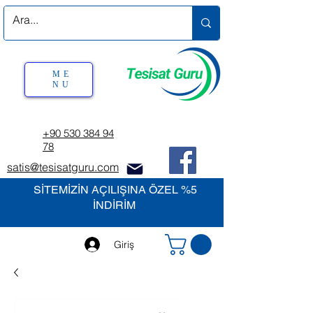
ME
NU
+90 530 384 94
78
satis@tesisatguru.com
SİTEMİZİN AÇILIŞINA ÖZEL %5
İNDİRİM
Giriş