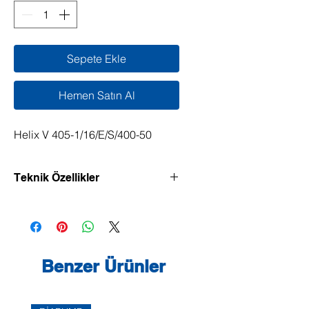
Sepete Ekle
Hemen Satın Al
Helix V 405-1/16/E/S/400-50
Teknik Özellikler
Verimliliği yüksek, dikey model, Inline
bağlantılı yüksek basınçlı santrifüj
pompa.
Benzer Ürünler
Normal emişi yüksek basınçlı santrifüj
pompa, genel olarak kompakt bir
yapıya sahiptir ve bakımı kolaydır.