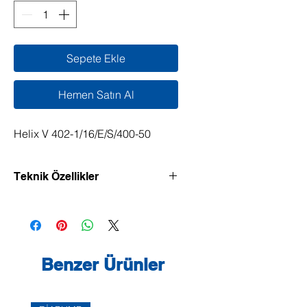
Sepete Ekle
Hemen Satın Al
Helix V 402-1/16/E/S/400-50
Teknik Özellikler
Verimliliği yüksek, dikey model, Inline
bağlantılı yüksek basınçlı santrifüj
pompa.
Normal emişi yüksek basınçlı santrifüj
Benzer Ürünler
pompa, genel olarak kompakt bir
yapıya sahiptir ve bakımı kolaydır.
IEC norm motorun motor mili ve