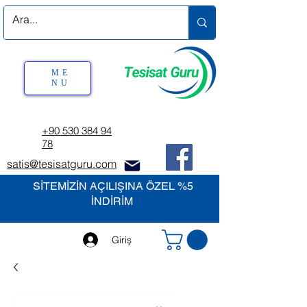
ME
NU
+90 530 384 94
78
satis@tesisatguru.com
SİTEMİZİN AÇILIŞINA ÖZEL %5
İNDİRİM
Giriş