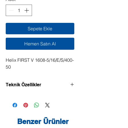
Sepete Ekle
Hemen Satın Al
Helix FIRST V 1608-5/16/E/S/400-
50
Teknik Özellikler
Verimliliği yüksek, dikey model, Inline
bağlantılı yüksek basınçlı santrifüj
pompa.
Normal emişli yüksek basınçlı
Benzer Ürünler
santrifüj pompa, genel olarak