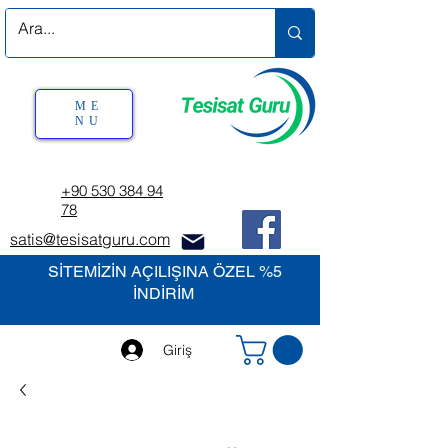
ME
NU
+90 530 384 94
78
satis@tesisatguru.com
SİTEMİZİN AÇILIŞINA ÖZEL %5
İNDİRİM
Giriş