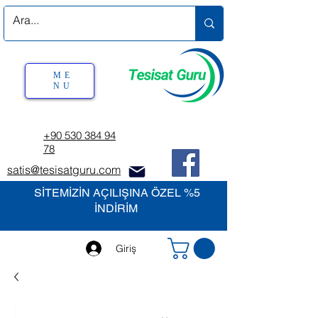
ME
NU
+90 530 384 94
78
satis@tesisatguru.com
SİTEMİZİN AÇILIŞINA ÖZEL %5
İNDİRİM
Giriş