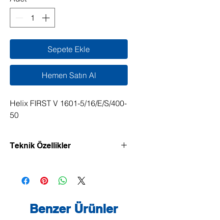
Sepete Ekle
Hemen Satın Al
Helix FIRST V 1601-5/16/E/S/400-
50
Teknik Özellikler
Verimliliği yüksek, dikey model, Inline
bağlantılı yüksek basınçlı santrifüj
pompa.
Benzer Ürünler
Normal emişli yüksek basınçlı