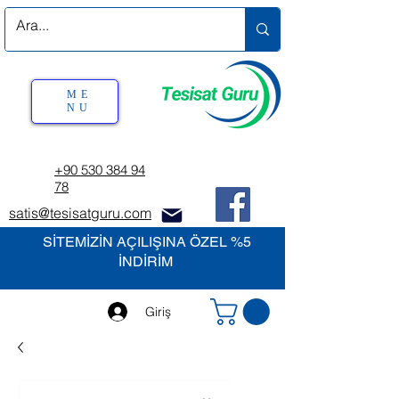
ME
NU
+90 530 384 94
78
satis@tesisatguru.com
SİTEMİZİN AÇILIŞINA ÖZEL %5
İNDİRİM
Giriş