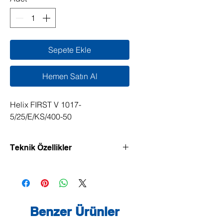
Sepete Ekle
Hemen Satın Al
Helix FIRST V 1017-
5/25/E/KS/400-50
Teknik Özellikler
Verimliliği yüksek, dikey model, Inline
bağlantılı yüksek basınçlı santrifüj
pompa.
Benzer Ürünler
Normal emişli yüksek basınçlı