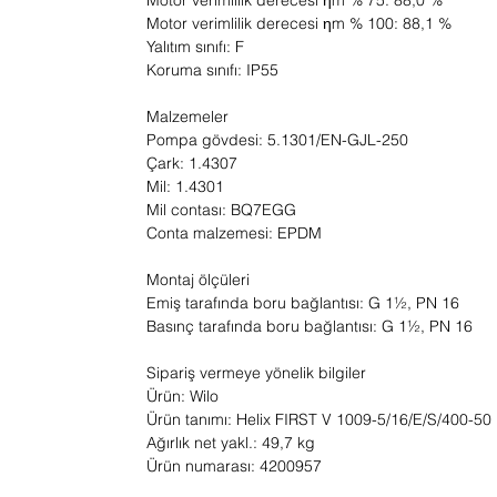
Motor verimlilik derecesi ηm % 75: 88,0 %
Motor verimlilik derecesi ηm % 100: 88,1 %
Yalıtım sınıfı: F
Koruma sınıfı: IP55
Malzemeler
Pompa gövdesi: 5.1301/EN-GJL-250
Çark: 1.4307
Mil: 1.4301
Mil contası: BQ7EGG
Conta malzemesi: EPDM
Montaj ölçüleri
Emiş tarafında boru bağlantısı: G 1½, PN 16
Basınç tarafında boru bağlantısı: G 1½, PN 16
Sipariş vermeye yönelik bilgiler
Ürün: Wilo
Ürün tanımı: Helix FIRST V 1009-5/16/E/S/400-50
Ağırlık net yakl.: 49,7 kg
Ürün numarası: 4200957