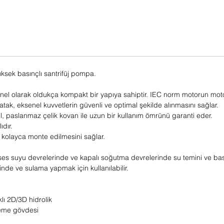
yüksek basınçlı santrifüj pompa.
enel olarak oldukça kompakt bir yapıya sahiptir. IEC norm motorun moto
ı yatak, eksenel kuvvetlerin güvenli ve optimal şekilde alınmasını sağlar.
il, paslanmaz çelik kovan ile uzun bir kullanım ömrünü garanti eder.
dır.
n kolayca monte edilmesini sağlar.
roses suyu devrelerinde ve kapalı soğutma devrelerinde su temini ve ba
de ve sulama yapmak için kullanılabilir.
klı 2D/3D hidrolik
deme gövdesi