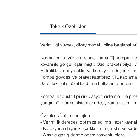
Teknik Özellikler
Verimliliği yüksek, dikey model, Inline bağlantılı 
Normal emişli yüksek basınçlı santrifüj pompa, g
kovanı ile gerçekleştirilmiştir. Özel braketli bilyal
Hidrolikteki ara yataklar ve korozyona dayanıklı m
Pompa gövdesi ve braket kataforez KTL kaplamalı
Sabit takılı olan özel kaldırma halkaları, pompanı
Pompa, endüstri tipi sirkülasyon sistemleri ile p
yangın söndürme sistemlerinde, yıkama sistemlerin
Özellikler/Ürün avantajları
- Verimlilik derecesi optimize edilmiş, lazer kayna
- Korozyona dayanıklı çarklar, ana çarklar ve ka
- Akış ve gaz giderme optimizasyonlu hidrolik