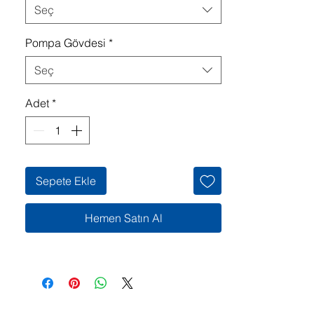
Seç
Pompa Gövdesi
*
Seç
Adet
*
Sepete Ekle
Hemen Satın Al