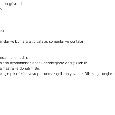
pompa gövdesi
pı
mpa
anşlar ve bunlara ait cıvatalar, somunlar ve contalar
ndan temin edilir.
a ayarlanmıştır, ancak gerektiğinde değiştirilebilir.
lmastra ile donatılmıştır.
için pik döküm veya paslanmaz çelikten yuvarlak DIN karşı flanşlar, c