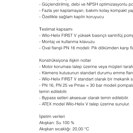
- Güçlendirilmiş, debi ve NPSH optimizasyonlu 
- Fazla yer kaplamayan, bakımı kolay kompakt ya
- Özellikle sağlam kaplin koruyucu
Тeslimat kapsamı
- Wilo-Helix FIRST V yüksek basınçlı santrifüj po
- Montaj ve kullanma kılavuzu
- Oval flanşlı PN 16 modeli: Pik dökümden karşı fl
Konstrüksiyona ilişkin notlar
- Motor koruması talep üzerine veya müşteri tarafı
- Klemens kutusunun standart durumu emme flanşınd
- Wilo-Helix FIRST V standart olarak bir mekanik sa
- PN 16, PN 25 ve Pmax = 30 bar modeli pompalar 
temin edilebilir.
- Bypass setleri aksesuar olarak temin edilebilir.
- ATEX model Wilo-Helix V talep üzerine sunulur.
İşletim verileri
Akışkan: Su 100 %
Akışkan sıcaklığı: 20,00 °C