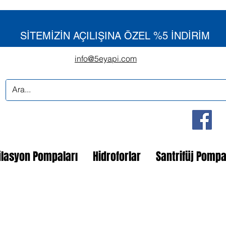
SİTEMİZİN AÇILIŞINA ÖZEL %5 İNDİRİM
info@5eyapi.com
ülasyon Pompaları
Hidroforlar
Santrifüj Pomp