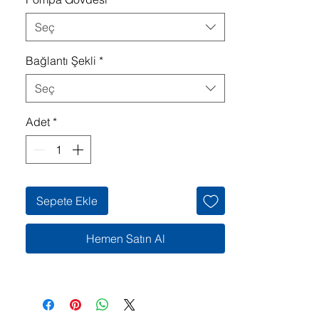
Seç
Bağlantı Şekli
*
Seç
Adet
*
Sepete Ekle
Hemen Satın Al