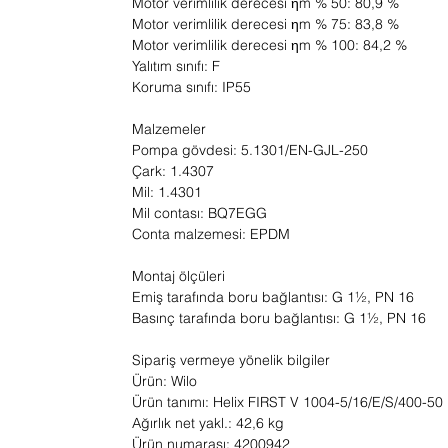
Motor verimlilik derecesi ηm % 50: 80,9 %
Motor verimlilik derecesi ηm % 75: 83,8 %
Motor verimlilik derecesi ηm % 100: 84,2 %
Yalıtım sınıfı: F
Koruma sınıfı: IP55
Malzemeler
Pompa gövdesi: 5.1301/EN-GJL-250
Çark: 1.4307
Mil: 1.4301
Mil contası: BQ7EGG
Conta malzemesi: EPDM
Montaj ölçüleri
Emiş tarafında boru bağlantısı: G 1½, PN 16
Basınç tarafında boru bağlantısı: G 1½, PN 16
Sipariş vermeye yönelik bilgiler
Ürün: Wilo
Ürün tanımı: Helix FIRST V 1004-5/16/E/S/400-50
Ağırlık net yakl.: 42,6 kg
Ürün numarası: 4200942