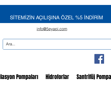
SİTEMİZİN AÇILIŞINA ÖZEL %5 İNDİRİM
info@5eyapi.com
ülasyon Pompaları
Hidroforlar
Santrifüj Pomp