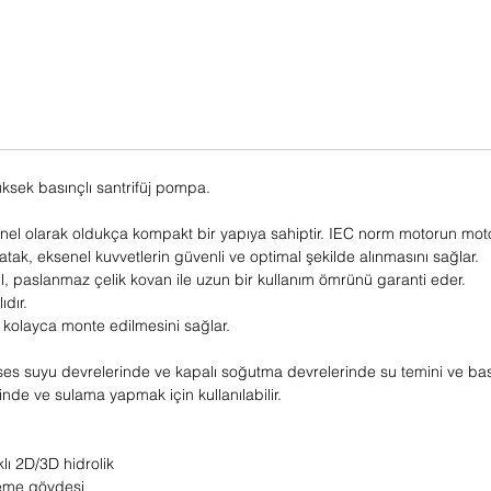
yüksek basınçlı santrifüj pompa.
enel olarak oldukça kompakt bir yapıya sahiptir. IEC norm motorun moto
ı yatak, eksenel kuvvetlerin güvenli ve optimal şekilde alınmasını sağlar.
il, paslanmaz çelik kovan ile uzun bir kullanım ömrünü garanti eder.
dır.
n kolayca monte edilmesini sağlar.
roses suyu devrelerinde ve kapalı soğutma devrelerinde su temini ve ba
de ve sulama yapmak için kullanılabilir.
klı 2D/3D hidrolik
deme gövdesi