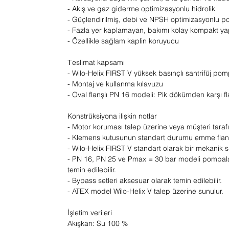
- Akış ve gaz giderme optimizasyonlu hidrolik
- Güçlendirilmiş, debi ve NPSH optimizasyonlu 
- Fazla yer kaplamayan, bakımı kolay kompakt ya
- Özellikle sağlam kaplin koruyucu
Тeslimat kapsamı
- Wilo-Helix FIRST V yüksek basınçlı santrifüj po
- Montaj ve kullanma kılavuzu
- Oval flanşlı PN 16 modeli: Pik dökümden karşı fl
Konstrüksiyona ilişkin notlar
- Motor koruması talep üzerine veya müşteri tarafı
- Klemens kutusunun standart durumu emme flanşınd
- Wilo-Helix FIRST V standart olarak bir mekanik sa
- PN 16, PN 25 ve Pmax = 30 bar modeli pompalar 
temin edilebilir.
- Bypass setleri aksesuar olarak temin edilebilir.
- ATEX model Wilo-Helix V talep üzerine sunulur.
İşletim verileri
Akışkan: Su 100 %