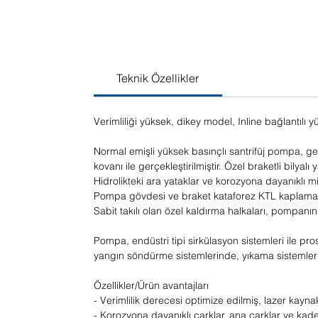
Teknik Özellikler
Verimliliği yüksek, dikey model, Inline bağlantılı 
Normal emişli yüksek basınçlı santrifüj pompa, g
kovanı ile gerçekleştirilmiştir. Özel braketli bilyal
Hidrolikteki ara yataklar ve korozyona dayanıklı m
Pompa gövdesi ve braket kataforez KTL kaplamalı
Sabit takılı olan özel kaldırma halkaları, pompanı
Pompa, endüstri tipi sirkülasyon sistemleri ile p
yangın söndürme sistemlerinde, yıkama sistemlerin
Özellikler/Ürün avantajları
- Verimlilik derecesi optimize edilmiş, lazer kayna
- Korozyona dayanıklı çarklar, ana çarklar ve ka