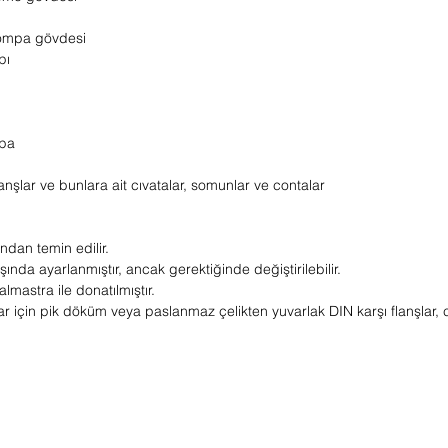
pompa gövdesi
pı
mpa
anşlar ve bunlara ait cıvatalar, somunlar ve contalar
ndan temin edilir.
a ayarlanmıştır, ancak gerektiğinde değiştirilebilir.
lmastra ile donatılmıştır.
için pik döküm veya paslanmaz çelikten yuvarlak DIN karşı flanşlar, c