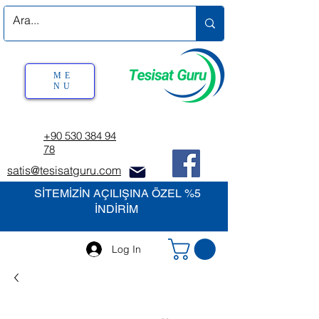
ME
NU
+90 530 384 94
78
satis@tesisatguru.com
SİTEMİZİN AÇILIŞINA ÖZEL %5
İNDİRİM
Log In