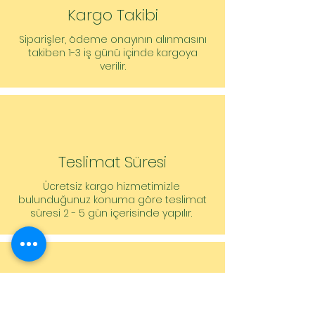
Basınç tarafında boru bağlantısı: DN
Kargo Takibi
65, PN 6/10
Siparişler, ödeme onayının alınmasını
Yapı boyu: 340 mm
takiben 1-3 iş günü içinde kargoya
verilir.
Sipariş vermeye yönelik bilgiler
Ürün: Wilo
Ürün tanımı: Yonos MAXO-Z 65/0,5-
12 PN6/10
Ağırlık net yakl.: 30,6 kg
Ürün numarası: 2175545
Teslimat Süresi
Ücretsiz kargo hizmetimizle
bulunduğunuz konuma göre teslimat
süresi 2 - 5 gün içerisinde yapılır.
Müşteri Hizmetleri