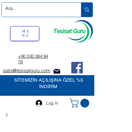
ME
NU
+90 530 384 94
78
satis@tesisatguru.com
SİTEMİZİN AÇILIŞINA ÖZEL %5
İNDİRİM
Log In