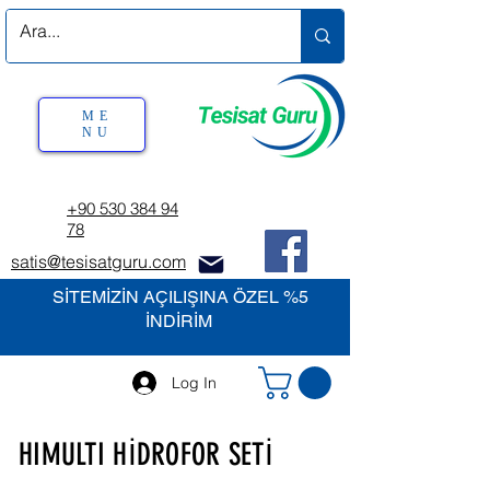
ME
NU
+90 530 384 94
78
satis@tesisatguru.com
SİTEMİZİN AÇILIŞINA ÖZEL %5
İNDİRİM
Log In
HIMULTI HİDROFOR SETİ