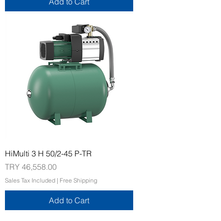
Add to Cart
HiMulti 3 H 50/2-45 P-TR
Price
TRY 46,558.00
Sales Tax Included
|
Free Shipping
Add to Cart