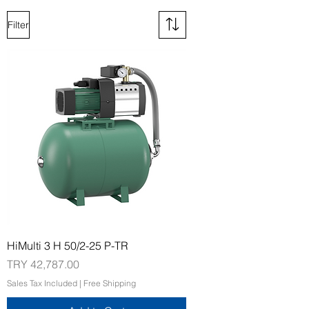
Filter
HiMulti 3 H 50/2-25 P-TR
Price
TRY 42,787.00
Sales Tax Included
|
Free Shipping