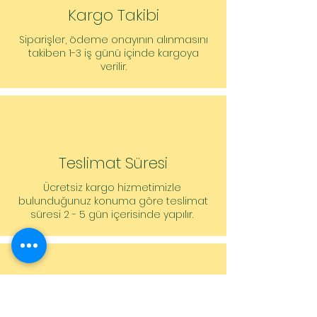
Mil: Paslanmaz çelik
Kargo Takibi
Yatak malzemesi: Kömür, sentetik
Siparişler, ödeme onayının alınmasını
reçine emdirilmiş
takiben 1-3 iş günü içinde kargoya
verilir.
Montaj ölçüleri
Emiş tarafında boru bağlantısı: G
1½, PN 10
Basınç tarafında boru bağlantısı: G
1½, PN 10
Yapı boyu: 180 mm
Teslimat Süresi
Sipariş vermeye yönelik bilgiler
Ücretsiz kargo hizmetimizle
Ürün: Wilo
bulunduğunuz konuma göre teslimat
Ürün tanımı: Yonos MAXO-Z 25/0,5-
süresi 2 - 5 gün içerisinde yapılır.
10 PN10
Ağırlık net yakl.: 4 kg
Ürün numarası: 2175539
Müşteri Hizmetleri