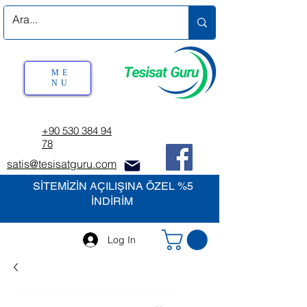
ME
NU
+90 530 384 94
78
satis@tesisatguru.com
SİTEMİZİN AÇILIŞINA ÖZEL %5
İNDİRİM
Log In