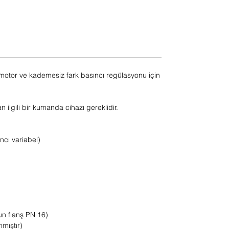
motor ve kademesiz fark basıncı regülasyonu için
n ilgili bir kumanda cihazı gereklidir.
ncı variabel)
un flanş PN 16)
mıştır)