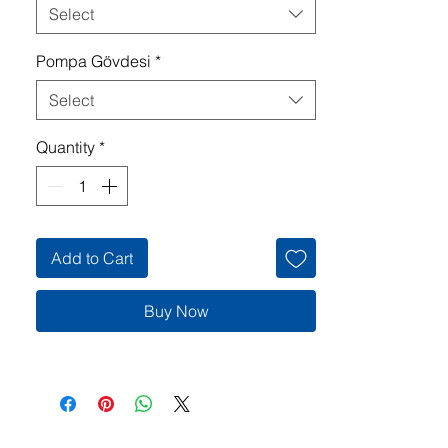
Select
Pompa Gövdesi
*
Select
Quantity
*
Add to Cart
Buy Now