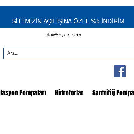
SİTEMİZİN AÇILIŞINA ÖZEL %5 İNDİRİM
info@5eyapi.com
ülasyon Pompaları
Hidroforlar
Santrifüj Pomp