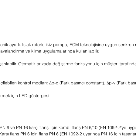
ik ayarlı. Islak rotorlu ikiz pompa, ECM teknolojisine uygun senkron 
avalandırma ve klima uygulamalarında kullanılabilir.
ırılabilir. Otomatik arızada değiştirme fonksiyonu için müşteri tarafında
ebilen kontrol modları: Δp-c (Fark basıncı constant), Δp-v (Fark bası
termek için LED göstergesi
 PN 6 ve PN 16 karşı flanşı için kombi flanş PN 6/10 (EN 1092-2'ye uyg
arşı flanş PN 6 için flanş PN 6 (EN 1092-2 uyarınca PN 16 için tasarlan