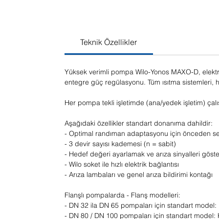
Teknik Özellikler
Yüksek verimli pompa Wilo-Yonos MAXO-D, elektron
entegre güç regülasyonu. Tüm ısıtma sistemleri, h
Her pompa tekli işletimde (ana/yedek işletim) çalışt
Aşağıdaki özellikler standart donanıma dahildir:
- Optimal randıman adaptasyonu için önceden seçil
- 3 devir sayısı kademesi (n = sabit)
- Hedef değeri ayarlamak ve arıza sinyalleri gös
- Wilo soket ile hızlı elektrik bağlantısı
- Arıza lambaları ve genel arıza bildirimi kontağı
Flanşlı pompalarda - Flanş modelleri:
- DN 32 ila DN 65 pompaları için standart model:
- DN 80 / DN 100 pompaları için standart model: K