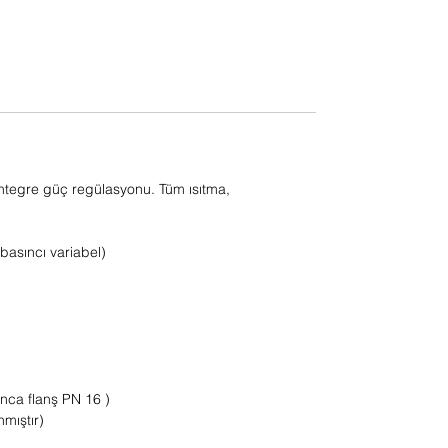
entegre güç regülasyonu. Tüm ısıtma,
basıncı variabel)
ınca flanş PN 16 )
mıştır)