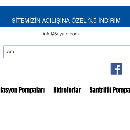
SİTEMİZİN AÇILIŞINA ÖZEL %5 İNDİRİM
info@5eyapi.com
ülasyon Pompaları
Hidroforlar
Santrifüj Pomp