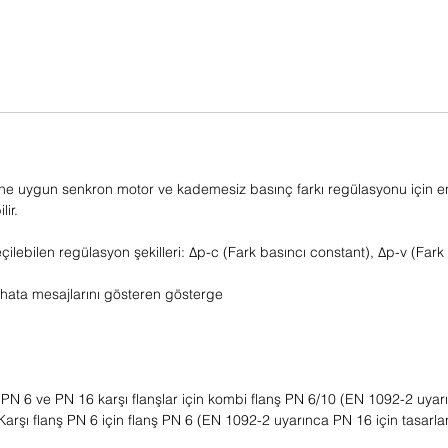
sine uygun senkron motor ve kademesiz basınç farkı regülasyonu için 
ir.
ebilen regülasyon şekilleri: Δp-c (Fark basıncı constant), Δp-v (Fark 
hata mesajlarını gösteren gösterge
PN 6 ve PN 16 karşı flanşlar için kombi flanş PN 6/10 (EN 1092-2 uyar
arşı flanş PN 6 için flanş PN 6 (EN 1092-2 uyarınca PN 16 için tasarlan