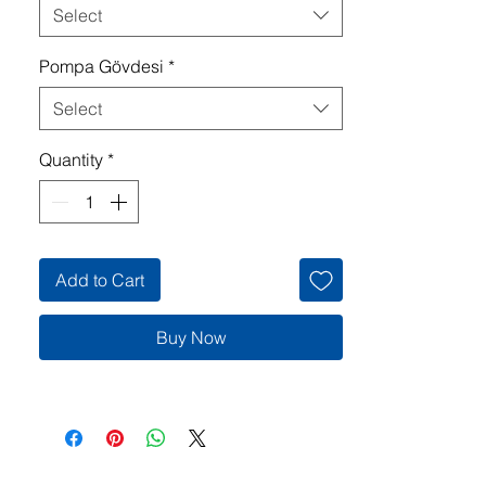
Select
Pompa Gövdesi
*
Select
Quantity
*
Add to Cart
Buy Now