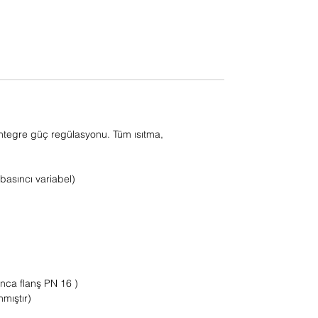
entegre güç regülasyonu. Tüm ısıtma,
basıncı variabel)
ınca flanş PN 16 )
mıştır)