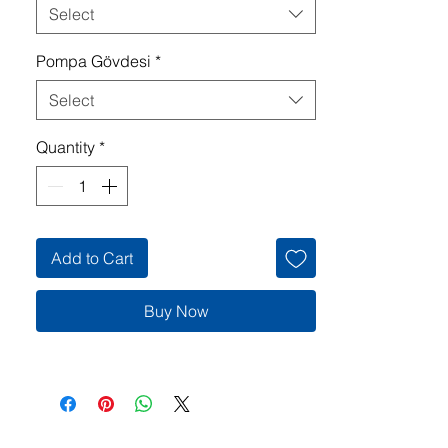
Select
Pompa Gövdesi
*
Select
Quantity
*
Add to Cart
Buy Now