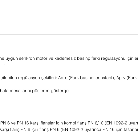
sine uygun senkron motor ve kademesiz basınç farkı regülasyonu için 
ir.
ebilen regülasyon şekilleri: Δp-c (Fark basıncı constant), Δp-v (Fark 
hata mesajlarını gösteren gösterge
PN 6 ve PN 16 karşı flanşlar için kombi flanş PN 6/10 (EN 1092-2 uyar
arşı flanş PN 6 için flanş PN 6 (EN 1092-2 uyarınca PN 16 için tasarlan