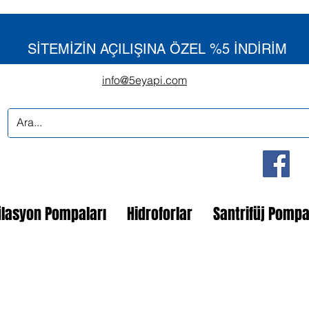
SİTEMİZİN AÇILIŞINA ÖZEL %5 İNDİRİM
info@5eyapi.com
ülasyon Pompaları
Hidroforlar
Santrifüj Pomp