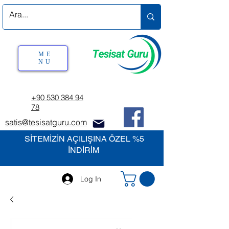
ME
NU
+90 530 384 94
78
satis@tesisatguru.com
SİTEMİZİN AÇILIŞINA ÖZEL %5
İNDİRİM
Log In