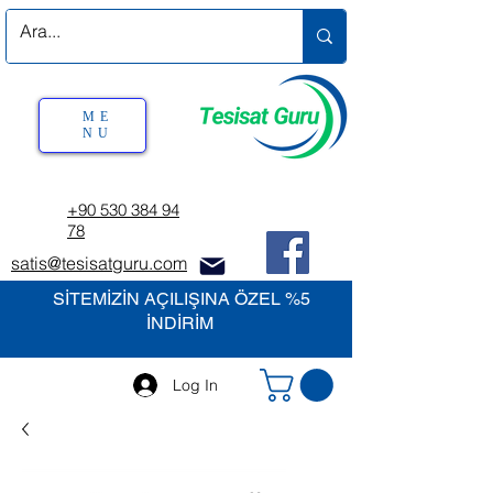
ME
NU
+90 530 384 94
78
satis@tesisatguru.com
SİTEMİZİN AÇILIŞINA ÖZEL %5
İNDİRİM
Log In