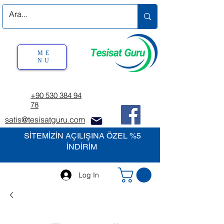
ME
NU
+90 530 384 94
78
satis@tesisatguru.com
SİTEMİZİN AÇILIŞINA ÖZEL %5
İNDİRİM
Log In