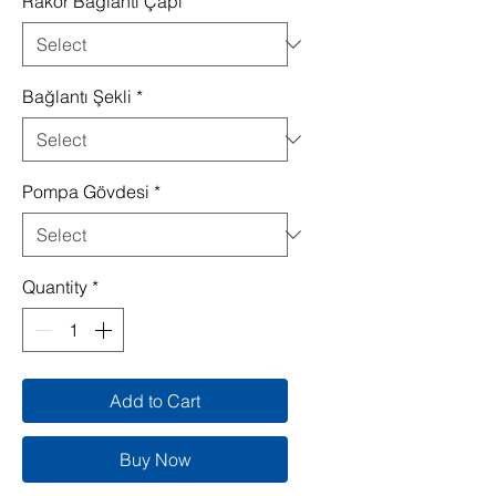
Rakor Bağlantı Çapı
*
Bağlantı Şekli
*
Pompa Gövdesi
*
Quantity
*
Add to Cart
Buy Now