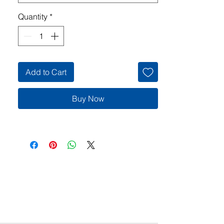
Quantity
*
Add to Cart
Buy Now