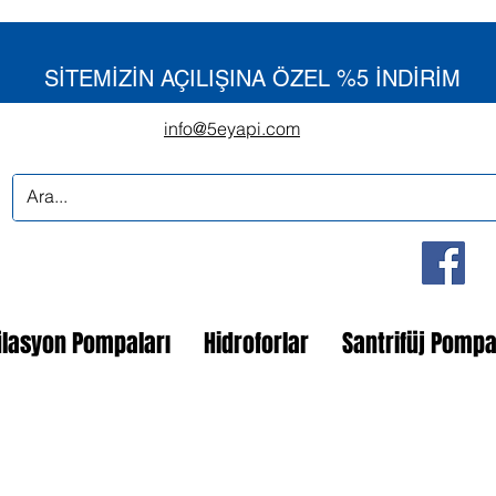
SİTEMİZİN AÇILIŞINA ÖZEL %5 İNDİRİM
info@5eyapi.com
ülasyon Pompaları
Hidroforlar
Santrifüj Pomp