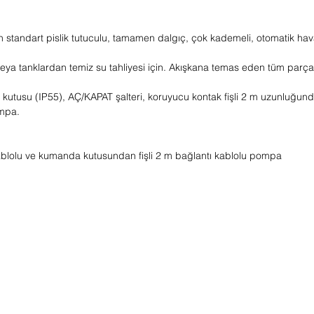
in standart pislik tutuculu, tamamen dalgıç, çok kademeli, otomatik hav
veya tanklardan temiz su tahliyesi için. Akışkana temas eden tüm parç
kutusu (IP55), AÇ/KAPAT şalteri, koruyucu kontak fişli 2 m uzunluğund
ompa.
lolu ve kumanda kutusundan fişli 2 m bağlantı kablolu pompa