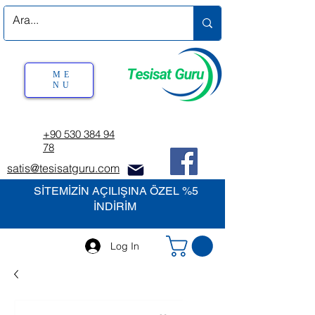
ME
NU
+90 530 384 94
78
satis@tesisatguru.com
SİTEMİZİN AÇILIŞINA ÖZEL %5
İNDİRİM
Log In