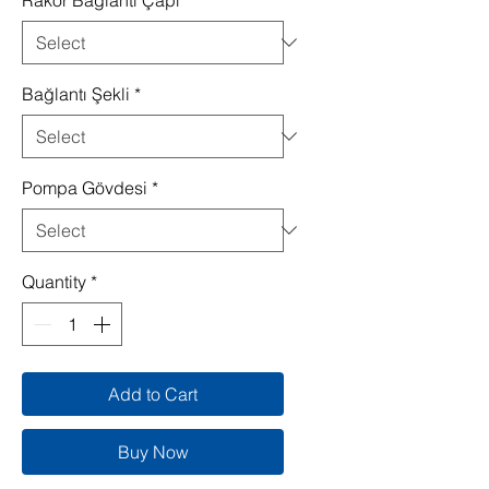
Rakor Bağlantı Çapı
*
Bağlantı Şekli
*
Pompa Gövdesi
*
Quantity
*
Add to Cart
Buy Now