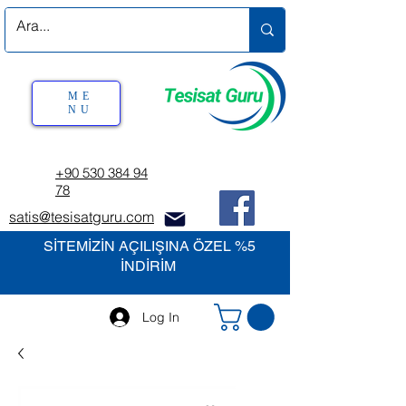
ME
NU
+90 530 384 94
78
satis@tesisatguru.com
SİTEMİZİN AÇILIŞINA ÖZEL %5
İNDİRİM
Log In