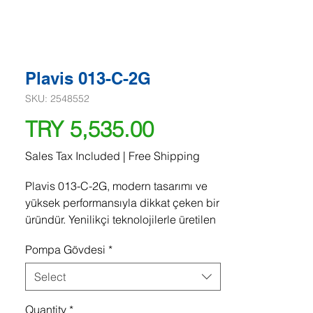
Plavis 013-C-2G
SKU: 2548552
Price
TRY 5,535.00
Sales Tax Included
|
Free Shipping
Plavis 013-C-2G, modern tasarımı ve
yüksek performansıyla dikkat çeken bir
üründür. Yenilikçi teknolojilerle üretilen
bu ürün, kullanıcılarının ihtiyaçlarını en
Pompa Gövdesi
*
iyi şekilde karşılamak için
geliştirilmiştir. Kaliteli malzemeler
Select
kullanılarak üretilmiş olması, onun
dayanıklılığını ve uzun ömürlü olmasını
Quantity
*