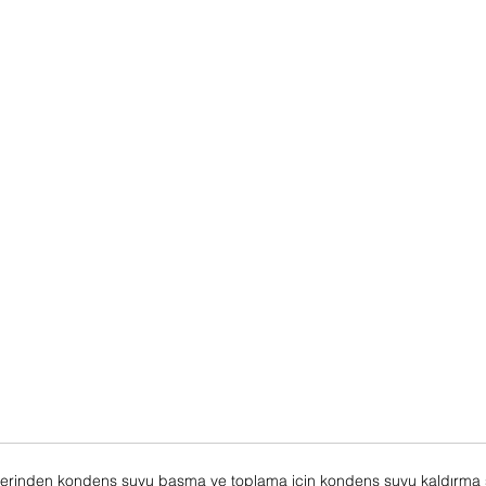
erinden kondens suyu basma ve toplama için kondens suyu kaldırma sis