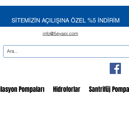
SİTEMİZİN AÇILIŞINA ÖZEL %5 İNDİRİM
info@5eyapi.com
ülasyon Pompaları
Hidroforlar
Santrifüj Pomp