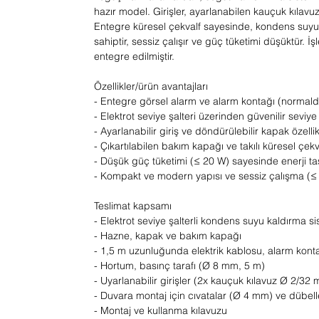
hazır model. Girişler, ayarlanabilen kauçuk kılavuz
Entegre küresel çekvalf sayesinde, kondens suyu
sahiptir, sessiz çalışır ve güç tüketimi düşüktür. 
entegre edilmiştir.
Özellikler/ürün avantajları
- Entegre görsel alarm ve alarm kontağı (normald
- Elektrot seviye şalteri üzerinden güvenilir seviy
- Ayarlanabilir giriş ve döndürülebilir kapak özel
- Çıkartılabilen bakım kapağı ve takılı küresel çek
- Düşük güç tüketimi (≤ 20 W) sayesinde enerji ta
- Kompakt ve modern yapısı ve sessiz çalışma (≤
Teslimat kapsamı
- Elektrot seviye şalterli kondens suyu kaldırma si
- Hazne, kapak ve bakım kapağı
- 1,5 m uzunluğunda elektrik kablosu, alarm kont
- Hortum, basınç tarafı (Ø 8 mm, 5 m)
- Uyarlanabilir girişler (2x kauçuk kılavuz Ø 2/32
- Duvara montaj için cıvatalar (Ø 4 mm) ve dübell
- Montaj ve kullanma kılavuzu