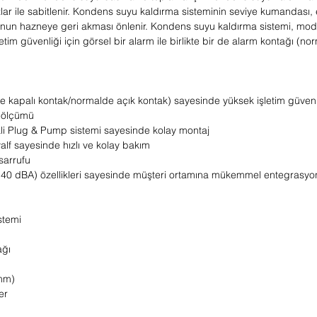
lar ile sabitlenir. Kondens suyu kaldırma sisteminin seviye kumandası, el
nun hazneye geri akması önlenir. Kondens suyu kaldırma sistemi, mod
İşletim güvenliği için görsel bir alarm ile birlikte bir de alarm kontağı 
e kapalı kontak/normalde açık kontak) sayesinde yüksek işletim güvenl
e ölçümü
likli Plug & Pump sistemi sayesinde kolay montaj
valf sayesinde hızlı ve kolay bakım
sarrufu
 40 dBA) özellikleri sayesinde müşteri ortamına mükemmel entegrasyo
stemi
ağı
 mm)
er