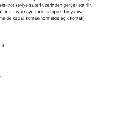
ektrot seviye şalteri üzerinden gerçekleştirilir.
özelliği taşır. Bu ürün, kullanıcılarına
üler dizaynı sayesinde kompakt bir yapıya
zaman tasarrufu sağlarken, günlük
(normalde kapalı kontak/normalde açık kontak)
yaşamlarını daha da kolaylaştırır.
iği
Plavis 013-C-2G ile ilgili daha fazla
bilgi almak için lütfen web sitemizi
ziyaret edin veya müşteri
hizmetlerimizle iletişime geçin.
n