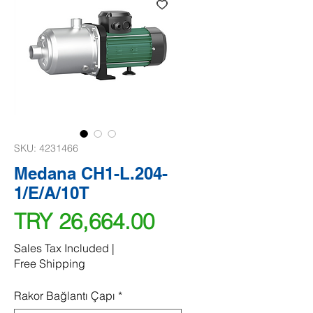
SKU: 4231466
Medana CH1-L.204-
1/E/A/10T
Price
TRY 26,664.00
Sales Tax Included
|
Free Shipping
Rakor Bağlantı Çapı
*