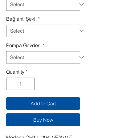
Bağlantı Şekli
*
Pompa Gövdesi
*
Quantity
*
Add to Cart
Buy Now
Medana CH1-L.204-1/E/A/10T