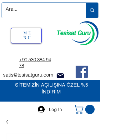
ME
NU
+90 530 384 94
78
satis@tesisatguru.com
SİTEMİZİN AÇILIŞINA ÖZEL %5
İNDİRİM
Log In