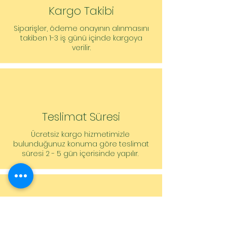
Ürün: Wilo
Kargo Takibi
Ürün tanımı: Medana CH1-L.204-
1/E/A/10T
Siparişler, ödeme onayının alınmasını
Ağırlık net yakl.: 10,1 kg
takiben 1-3 iş günü içinde kargoya
Ürün numarası: 4231466
verilir.
Teslimat Süresi
Ücretsiz kargo hizmetimizle
bulunduğunuz konuma göre teslimat
süresi 2 - 5 gün içerisinde yapılır.
Müşteri Hizmetleri