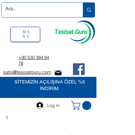
ME
NU
+90 530 384 94
78
satis@tesisatguru.com
SİTEMİZİN AÇILIŞINA ÖZEL %5
İNDİRİM
Log In