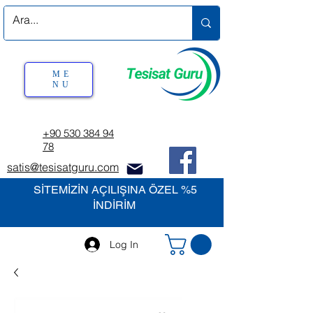
ME
NU
+90 530 384 94
78
satis@tesisatguru.com
SİTEMİZİN AÇILIŞINA ÖZEL %5
İNDİRİM
Log In