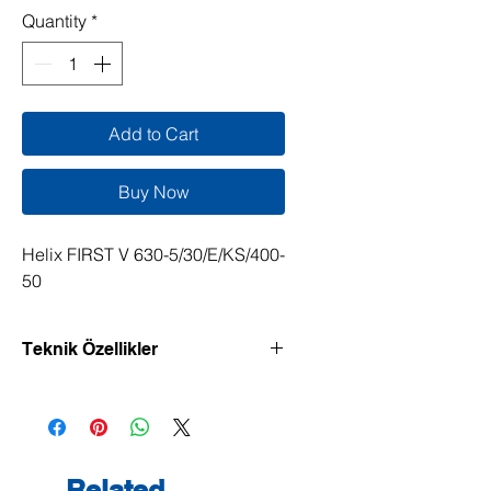
Quantity
*
Add to Cart
Buy Now
Helix FIRST V 630-5/30/E/KS/400-
50
Teknik Özellikler
Verimliliği yüksek, dikey model, Inline
bağlantılı yüksek basınçlı santrifüj
pompa.
Normal emişli yüksek basınçlı
Related