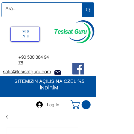
ME
NU
+90 530 384 94
78
satis@tesisatguru.com
SİTEMİZİN AÇILIŞINA ÖZEL %5
İNDİRİM
Log In