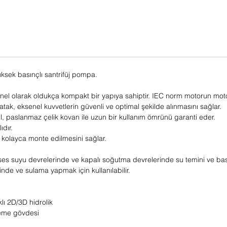
yüksek basınçlı santrifüj pompa.
enel olarak oldukça kompakt bir yapıya sahiptir. IEC norm motorun moto
ı yatak, eksenel kuvvetlerin güvenli ve optimal şekilde alınmasını sağlar.
il, paslanmaz çelik kovan ile uzun bir kullanım ömrünü garanti eder.
dır.
n kolayca monte edilmesini sağlar.
roses suyu devrelerinde ve kapalı soğutma devrelerinde su temini ve ba
de ve sulama yapmak için kullanılabilir.
klı 2D/3D hidrolik
deme gövdesi