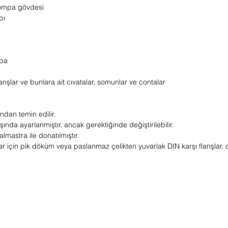
pompa gövdesi
pı
mpa
anşlar ve bunlara ait cıvatalar, somunlar ve contalar
ndan temin edilir.
a ayarlanmıştır, ancak gerektiğinde değiştirilebilir.
lmastra ile donatılmıştır.
için pik döküm veya paslanmaz çelikten yuvarlak DIN karşı flanşlar, c