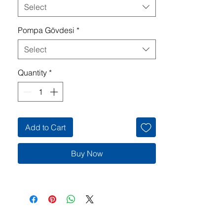
Select
Pompa Gövdesi
*
Select
Quantity
*
Add to Cart
Buy Now