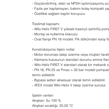
- Güçlendirilmiş, debi ve NPSH optimizasyonlu 
- Fazla yer kaplamayan, bakımı kolay kompakt ya
- Özellikle sağlam kaplin koruyucu
Тeslimat kapsamı
- Wilo-Helix FIRST V yüksek basınçlı santrifüj po
- Montaj ve kullanma kılavuzu
- Oval flanşlı PN 16 modeli: Pik dökümden karşı fl
Konstrüksiyona ilişkin notlar
- Motor koruması talep üzerine veya müşteri tarafı
- Klemens kutusunun standart durumu emme flanşınd
- Wilo-Helix FIRST V standart olarak bir mekanik sa
- PN 16, PN 25 ve Pmax = 30 bar modeli pompalar 
temin edilebilir.
- Bypass setleri aksesuar olarak temin edilebilir.
- ATEX model Wilo-Helix V talep üzerine sunulur.
İşletim verileri
Akışkan: Su 100 %
Akışkan sıcaklığı: 20,00 °C