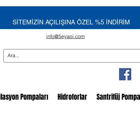
SİTEMİZİN AÇILIŞINA ÖZEL %5 İNDİRİM
info@5eyapi.com
ülasyon Pompaları
Hidroforlar
Santrifüj Pomp