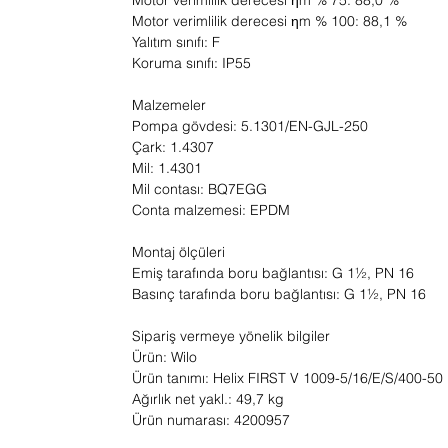
Motor verimlilik derecesi ηm % 75: 88,0 %
Motor verimlilik derecesi ηm % 100: 88,1 %
Yalıtım sınıfı: F
Koruma sınıfı: IP55
Malzemeler
Pompa gövdesi: 5.1301/EN-GJL-250
Çark: 1.4307
Mil: 1.4301
Mil contası: BQ7EGG
Conta malzemesi: EPDM
Montaj ölçüleri
Emiş tarafında boru bağlantısı: G 1½, PN 16
Basınç tarafında boru bağlantısı: G 1½, PN 16
Sipariş vermeye yönelik bilgiler
Ürün: Wilo
Ürün tanımı: Helix FIRST V 1009-5/16/E/S/400-50
Ağırlık net yakl.: 49,7 kg
Ürün numarası: 4200957