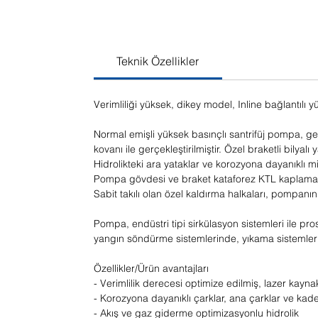
Teknik Özellikler
Verimliliği yüksek, dikey model, Inline bağlantılı 
Normal emişli yüksek basınçlı santrifüj pompa, g
kovanı ile gerçekleştirilmiştir. Özel braketli bilyal
Hidrolikteki ara yataklar ve korozyona dayanıklı m
Pompa gövdesi ve braket kataforez KTL kaplamalı
Sabit takılı olan özel kaldırma halkaları, pompanı
Pompa, endüstri tipi sirkülasyon sistemleri ile p
yangın söndürme sistemlerinde, yıkama sistemlerin
Özellikler/Ürün avantajları
- Verimlilik derecesi optimize edilmiş, lazer kayna
- Korozyona dayanıklı çarklar, ana çarklar ve ka
- Akış ve gaz giderme optimizasyonlu hidrolik