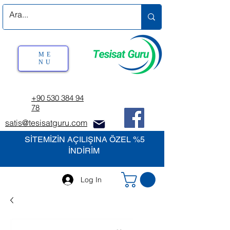
ME
NU
+90 530 384 94
78
satis@tesisatguru.com
SİTEMİZİN AÇILIŞINA ÖZEL %5
İNDİRİM
Log In