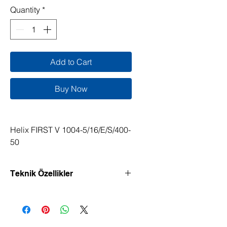
Quantity
*
Add to Cart
Buy Now
Helix FIRST V 1004-5/16/E/S/400-
50
Teknik Özellikler
Verimliliği yüksek, dikey model, Inline
bağlantılı yüksek basınçlı santrifüj
pompa.