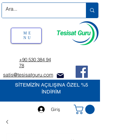
ME
NU
+90 530 384 94
78
satis@tesisatguru.com
SİTEMİZİN AÇILIŞINA ÖZEL %5
İNDİRİM
Giriş