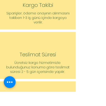
40, PN 6/10
Kargo Takibi
Basınç tarafında boru bağlantısı: DN
40, PN 6/10
Siparişler, ödeme onayının alınmasını
Yapı boyu: 250 mm
takiben 1-3 iş günü içinde kargoya
verilir.
Sipariş vermeye yönelik bilgiler
Ürün: Wilo
Ürün tanımı: Yonos MAXO-D 40/0,5-
12 PN6/10
Ağırlık net yakl.: 24 kg
Ürün numarası: 2120665
Teslimat Süresi
Ücretsiz kargo hizmetimizle
bulunduğunuz konuma göre teslimat
süresi 2 - 5 gün içerisinde yapılır.
Müşteri Hizmetleri