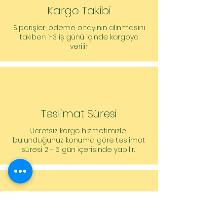
Emiş tarafında boru bağlantısı: G
Kargo Takibi
2, PN 10
Basınç tarafında boru bağlantısı: G
Siparişler, ödeme onayının alınmasını
takiben 1-3 iş günü içinde kargoya
2, PN 10
verilir.
Yapı boyu: 180 mm
Sipariş vermeye yönelik bilgiler
Ürün: Wilo
Ürün tanımı: Yonos MAXO 30/0,5-12
PN10
Ağırlık net yakl.: 5,4 kg
Teslimat Süresi
Ürün numarası: 2120644
Ücretsiz kargo hizmetimizle
bulunduğunuz konuma göre teslimat
süresi 2 - 5 gün içerisinde yapılır.
Müşteri Hizmetleri