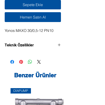
Sepete Ekle
Hemen Satın Al
Yonos MAXO 30/0,5-12 PN10
Teknik Özellikler
Yüksek verimli pompa Wilo-Yonos
MAXO
elektronik ayarlı,
Islak rotorlu sirkülasyon pompası,
ECM teknolojisine uygun senkron
Benzer Ürünler
motor ve kademesiz basınç farkı
regülasyonu için entegre güç
regülasyonu. Tüm ısıtma,
DİAPUMP
havalandırma ve klima
uygulamalarında kullanılabilir.
Aşağıdaki özellikler standart