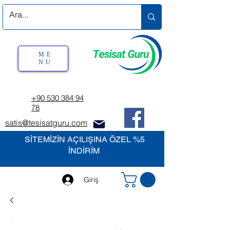
ME
NU
+90 530 384 94
78
satis@tesisatguru.com
SİTEMİZİN AÇILIŞINA ÖZEL %5
İNDİRİM
Giriş