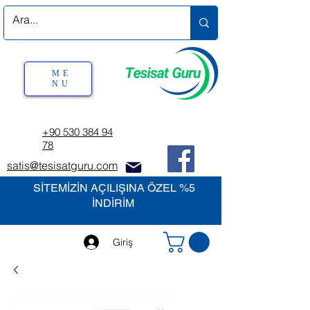
ME
NU
+90 530 384 94
78
satis@tesisatguru.com
SİTEMİZİN AÇILIŞINA ÖZEL %5
İNDİRİM
Giriş