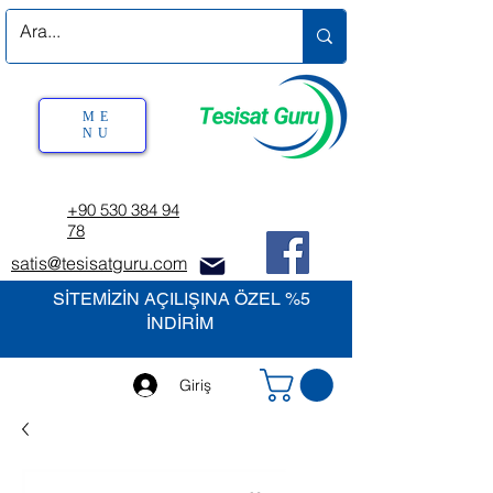
ME
NU
+90 530 384 94
78
satis@tesisatguru.com
SİTEMİZİN AÇILIŞINA ÖZEL %5
İNDİRİM
Giriş