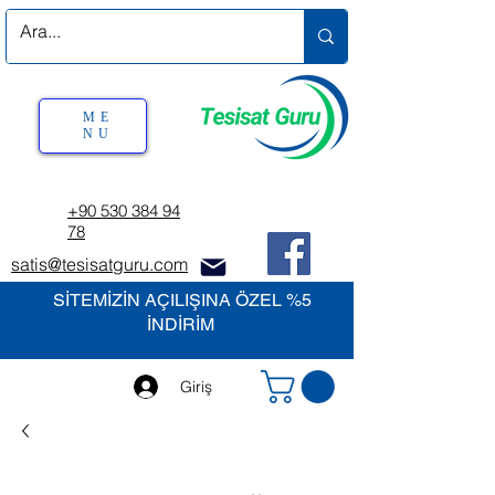
ME
NU
+90 530 384 94
78
satis@tesisatguru.com
SİTEMİZİN AÇILIŞINA ÖZEL %5
İNDİRİM
Giriş