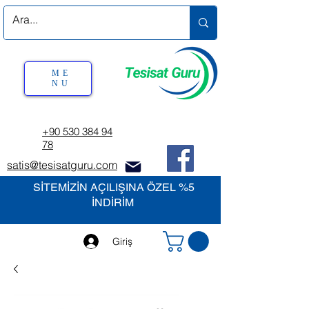
ME
NU
+90 530 384 94
78
satis@tesisatguru.com
SİTEMİZİN AÇILIŞINA ÖZEL %5
İNDİRİM
Giriş