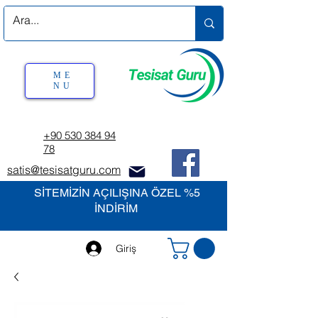
ME
NU
+90 530 384 94
78
satis@tesisatguru.com
SİTEMİZİN AÇILIŞINA ÖZEL %5
İNDİRİM
Giriş