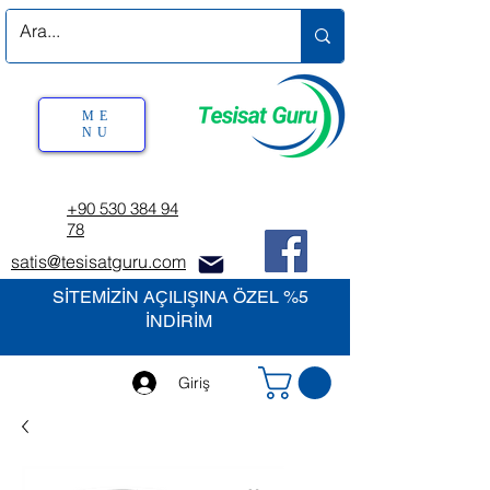
ME
NU
+90 530 384 94
78
satis@tesisatguru.com
SİTEMİZİN AÇILIŞINA ÖZEL %5
İNDİRİM
Giriş