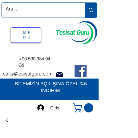
ME
NU
+90 530 384 94
78
satis@tesisatguru.com
SİTEMİZİN AÇILIŞINA ÖZEL %5
İNDİRİM
Giriş