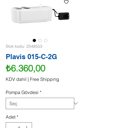
Stok kodu: 2548553
Plavis 015-C-2G
Fiyat
₺6.360,00
KDV dahil
|
Free Shipping
Pompa Gövdesi
*
Adet
*