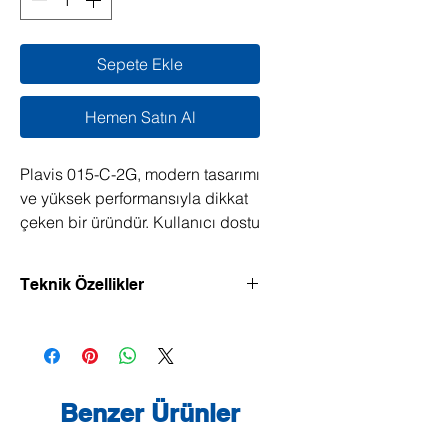
Sepete Ekle
Hemen Satın Al
Plavis 015-C-2G, modern tasarımı
ve yüksek performansıyla dikkat
çeken bir üründür. Kullanıcı dostu
arayüzü sayesinde her yaştan
birey tarafından kolaylıkla
Teknik Özellikler
kullanılabilir. Ürün, yenilikçi
teknolojisi ile günlük yaşamı
kolaylaştırırken, şıklığı ile de göz
Yoğuşmalı kazanlardan, soğutma ve
klima sistemlerinden kondens suyu
doldurur.
basma ve toplama için kondens suyu
kaldırma sistemi. Döner kapaklı ve
Benzer Ürünler
motorlu, fişi takılmaya hazır model.
Plavis 015-C-2G, dayanıklı