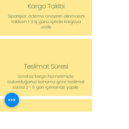
40mm, -
Kargo Takibi
Basınç tarafında boru bağlantısı: Ø 8-
Siparişler, ödeme onayının alınmasını
10mm, -
takiben 1-3 iş günü içinde kargoya
verilir.
Sipariş vermeye yönelik bilgiler
Ürün: Wilo
Ürün tanımı: Plavis 015-C-2G
Ağırlık net yakl.: 1 kg
Ürün numarası: 2548553
Teslimat Süresi
Ücretsiz kargo hizmetimizle
bulunduğunuz konuma göre teslimat
süresi 2 - 5 gün içerisinde yapılır.
Müşteri Hizmetleri