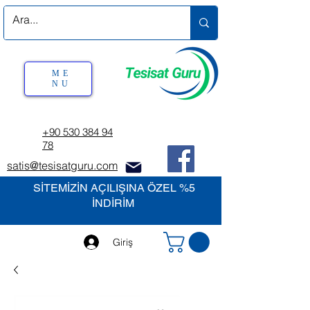
ME
NU
+90 530 384 94
78
satis@tesisatguru.com
SİTEMİZİN AÇILIŞINA ÖZEL %5
İNDİRİM
Giriş