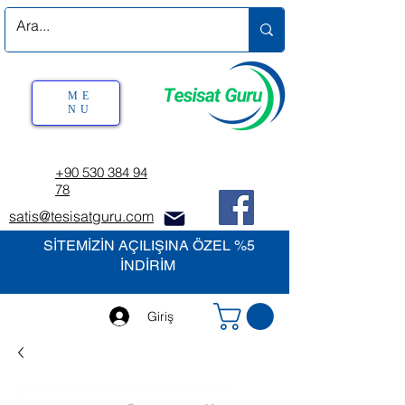
ME
NU
+90 530 384 94
78
satis@tesisatguru.com
SİTEMİZİN AÇILIŞINA ÖZEL %5
İNDİRİM
Giriş