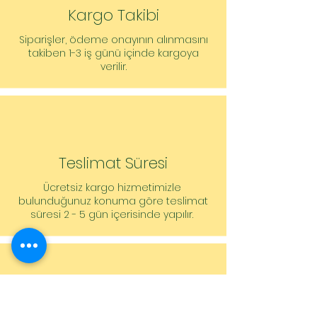
Kargo Takibi
Montaj ölçüleri
Emiş tarafında boru bağlantısı: , -
Siparişler, ödeme onayının alınmasını
Basınç tarafında boru
takiben 1-3 iş günü içinde kargoya
bağlantısı: Storz B, PN 10
verilir.
Sipariş vermeye yönelik bilgiler
Ürün: Wilo
Ürün tanımı: KS 24D
Ağırlık net yakl.: 34 kg
Ürün numarası: 6001204
Teslimat Süresi
Ücretsiz kargo hizmetimizle
bulunduğunuz konuma göre teslimat
süresi 2 - 5 gün içerisinde yapılır.
Müşteri Hizmetleri