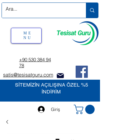
ME
NU
+90 530 384 94
78
satis@tesisatguru.com
SİTEMİZİN AÇILIŞINA ÖZEL %5
İNDİRİM
Giriş