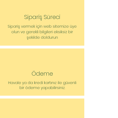
Ürün tanımı: HiMulti 3C1-44-P
Ürün numarası: 2543601
Sipariş Süreci
​Sipariş vermek için web sitemize üye
olun ve gerekli bilgileri eksiksiz bir
şekilde doldurun
Ödeme
Havale ya da kredi kartınız ile güvenli
bir ödeme yapabilirsiniz.